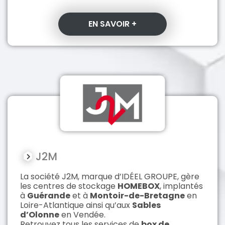
EN SAVOIR +
J2M
La société J2M, marque d’IDÉEL GROUPE, gère
les centres de stockage
HOMEBOX
, implantés
à
Guérande
et à
Montoir-de-Bretagne
en
Loire-Atlantique ainsi qu’aux
Sables
d’Olonne
en Vendée.
Retrouvez tous les services de
box de